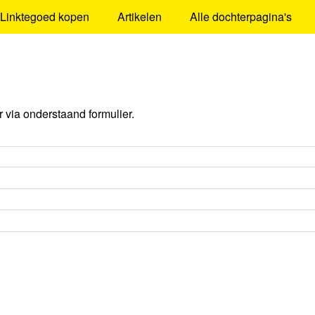
Linktegoed kopen
Artikelen
Alle dochterpagina's
via onderstaand formulier.