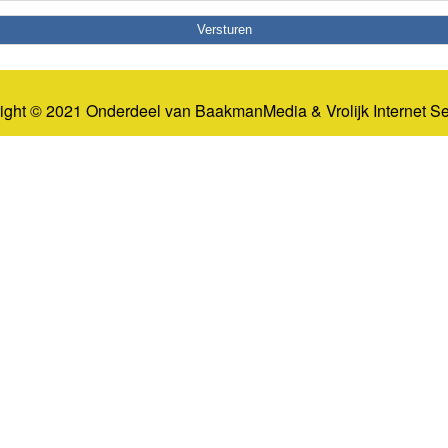
ight © 2021 Onderdeel van
BaakmanMedia
&
Vrolijk Internet S